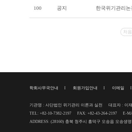
100
공지
한국위기관리논집
처음
학회사무국안내
I
회원가입안내
I
이메일
기관명 : 사단법인 위기관리 이론과 실천
대표자 : 이
TEL: +82-10-7382-2197
FAX: +82-43-264-2197
E-MA
ADDRESS: (28160) 충북 청주시 흥덕구 오송읍 오송생