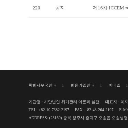
220
공지
제16차 ICCE
학회사무국안내
I
회원가입안내
I
이메일
기관명 : 사단법인 위기관리 이론과 실천
대표자 : 이
TEL: +82-10-7382-2197
FAX: +82-43-264-2197
E-MA
ADDRESS: (28160) 충북 청주시 흥덕구 오송읍 오송생