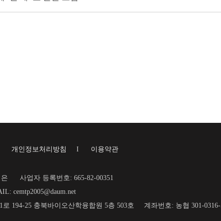
I
개인정보처리방침
I
이용약관
재은
사업자 등록번호: 665-82-00351
IL: cemtp2005@daum.net
명1로 194-25 충북바이오산학융합원 5층 503호
계좌번호: 농협 301-031