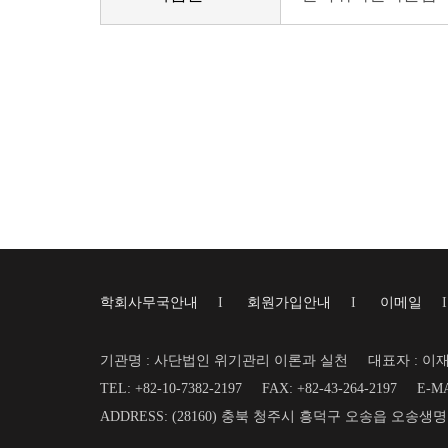
학회사무국안내
I
회원가입안내
I
이메일
기관명 : 사단법인 위기관리 이론과 실천
대표자 : 이
TEL: +82-10-7382-2197
FAX: +82-43-264-2197
E-MA
ADDRESS: (28160) 충북 청주시 흥덕구 오송읍 오송생