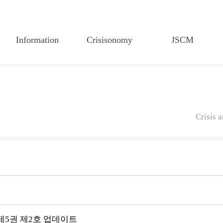
Information
Crisisonomy
JSCM
Greetings
Article Search
Article Search
Founding Statement
Feature Article
Editorial Board
CEM-TP History
Editorial Board
Author Guidelines
Crisis
Members of the
Author Guidelines
Regulations on Edit
Executive Board
Regulations on Edit
Regulations on review
Articles of CEM-TP
Regulations on Review
Publiucation Ethics
Secretariat of CEM-TP
Research Ethics
Submission
Submission
5권 제2호 업데이트