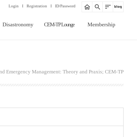
Login
I
Registration
I
ID/Password
Disastronomy
CEM-TP Lounge
Membership
Article Search
Notice
Membership
Information
Editorial Board
Proceedings
Registration
Gallery
 and Emergency Management: Theory and Praxis; CEM-TP
ID/Password
Related Website
Guide of Membership
Fee of Publication &
Review