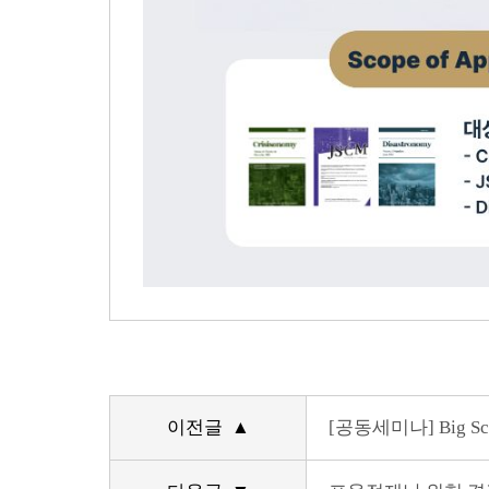
이전글 ▲
[공동세미나] Big S