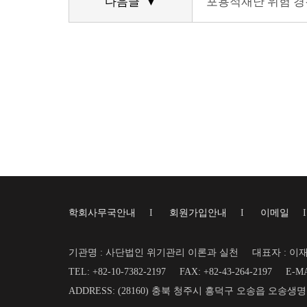
다음글 ▼
포용적재난 위험 경감
학회사무국안내
I
회원가입안내
I
이메일
기관명 : 사단법인 위기관리 이론과 실천
대표자 : 이
TEL: +82-10-7382-2197
FAX: +82-43-264-2197
E-MA
ADDRESS: (28160) 충북 청주시 흥덕구 오송읍 오송생