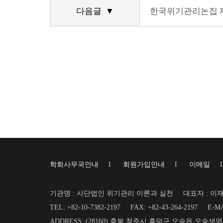
다음글 ▼
한국위기관리논집 제
학회사무국안내
I
회원가입안내
I
이메일
기관명 : 사단법인 위기관리 이론과 실천
대표자 : 이
TEL: +82-10-7382-2197
FAX: +82-43-264-2197
E-MA
ADDRESS: (28160) 충북 청주시 흥덕구 오송읍 오송생