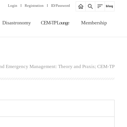
Login
I
Registration
I
ID/Password
Disastronomy
CEM-TP Lounge
Membership
Article Search
Notice
Membership
Information
Editorial Board
Proceedings
Registration
Gallery
 and Emergency Management: Theory and Praxis; CEM-TP
ID/Password
Related Website
Guide of Membership
Fee of Publication &
Review