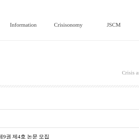
Information
Crisisonomy
JSCM
Greetings
Article Search
Article Search
Founding Statement
Feature Article
Editorial Board
CEM-TP History
Editorial Board
Author Guidelines
Crisis
Members of the
Author Guidelines
Regulations on Edit
Executive Board
Regulations on Edit
Regulations on review
Articles of CEM-TP
Regulations on Review
Publiucation Ethics
Secretariat of CEM-TP
Research Ethics
Submission
Submission
9권 제4호 논문 모집