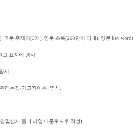
, 국문 주제어(3개), 영문 초록(200단어 이내), 영문 key wor
 원고 표지에 명시
 명시
기관리논집-기고자이름] 명시.
TP투고신청및심사 폴더 파일 다운로드후 작성)